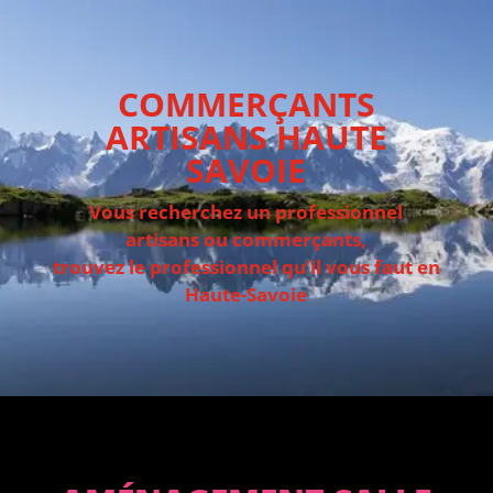
COMMERÇANTS
ARTISANS HAUTE
SAVOIE
Vous recherchez un professionnel
artisans ou commerçants,
trouvez le professionnel qu’il vous faut en
Haute-Savoie