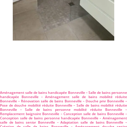
Aménagement salle de bains handicapée Bonneville – Salle de bains personne
handicapée Bonneville – Aménagement salle de bains mobilité réduite
Bonneville – Rénovation salle de bains Bonneville – Douche pmr Bonneville –
Pose de douche mobilité réduite Bonneville – Salle de bains mobilité réduite
Bonneville – Salle de bains personne mobilité réduite Bonneville –
Remplacement baignoire Bonneville – Conception salle de bains Bonneville –
Conception salle de bains personne handicapée Bonneville – Aménagement
salle de bains senior Bonneville – Adaptation salle de bains Bonneville –
Création de salle de bains Bonneville – Aménagement douche senior