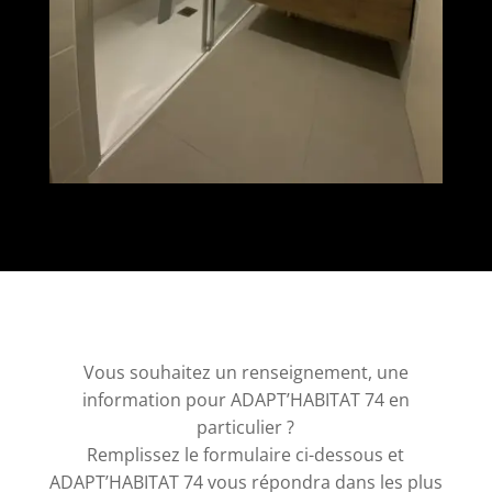
Vous souhaitez un renseignement, une
information pour ADAPT’HABITAT 74 en
particulier ?
Remplissez le formulaire ci-dessous et
ADAPT’HABITAT 74 vous répondra dans les plus