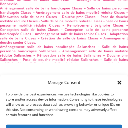
Bonneville.
Aménagement salle de bains handicapée Cluses – Salle de bains personne
handicapée Cluses – Aménagement salle de bains mobilité réduite Cluses –
Rénovation salle de bains Cluses – Douche pmr Cluses – Pose de douche
mobilité réduite Cluses – Salle de bains mobilité réduite Cluses – Salle de bains
personne mobilité réduite Cluses – Remplacement baignoire Cluses –
Conception salle de bains Cluses – Conception salle de bains personne
handicapée Cluses – Aménagement salle de bains senior Cluses – Adaptation
salle de bains Cluses – Création de salle de bains Cluses – Aménagement
douche senior Cluses.
Aménagement salle de bains handicapée Sallanches – Salle de bains
personne handicapée Sallanches – Aménagement salle de bains mobilité
réduite Sallanches – Rénovation salle de bains Sallanches – Douche pmr
Sallanches – Pose de douche mobilité réduite Sallanches – Salle de bains
mobilité réduite Sallanches – Salle de bains personne mobilité réduite
Sallanches – Remplacement baignoire Sallanches – Conception salle de bains
Sallanches – Conception salle de bains personne handicapée Sallanches –
Aménagement salle de bains senior Sallanches – Adaptation salle de bains
Sallanches – Création de salle de bains Sallanches – Aménagement douche
Manage Consent
senior Sallanches.
Aménagement salle de bains handicapée Marignier – Salle de bains personne
handicapée Marignier – Aménagement salle de bains mobilité réduite
To provide the best experiences, we use technologies like cookies to
Marignier – Rénovation salle de bains Marignier – Douche pmr Marignier –
store and/or access device information. Consenting to these technologies
Pose de douche mobilité réduite Marignier – Salle de bains mobilité réduite
will allow us to process data such as browsing behavior or unique IDs on
Marignier – Salle de bains personne mobilité réduite Marignier –
this site. Not consenting or withdrawing consent, may adversely affect
Remplacement baignoire Marignier – Conception salle de bains Marignier –
Tous droits réservés – Apomax74 – 2024
certain features and functions.
Conception salle de bains personne handicapée Marignier – Aménagement
salle de bains senior Marignier – Adaptation salle de bains Marignier –
Création de salle de bains Marignier – Aménagement douche senior