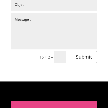
Submit
=
15 + 2