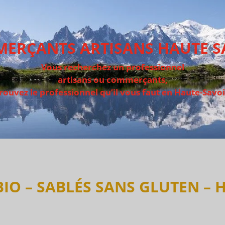
ERÇANTS ARTISANS HAUTE S
Vous recherchez un professionnel
artisans ou commerçants,
rouvez le professionnel qu’il vous faut en Haute-Savo
BIO – SABLÉS SANS GLUTEN –