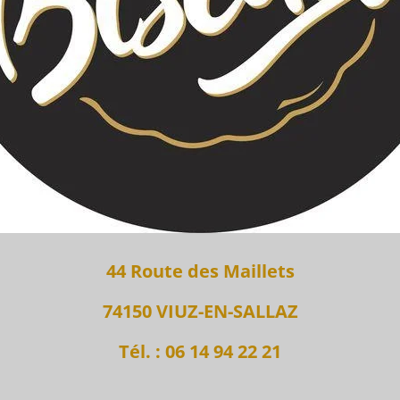
44 Route des Maillets
74150 VIUZ-EN-SALLAZ
Tél. : 06 14 94 22 21