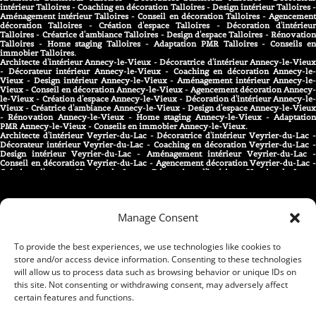
intérieur Talloires - Coaching en décoration Talloires - Design intérieur Talloires -
Aménagement intérieur Talloires - Conseil en décoration Talloires - Agencement
décoration Talloires - Création d'espace Talloires - Décoration d'intérieur
Talloires - Créatrice d'ambiance Talloires - Design d'espace Talloires - Rénovation
Talloires - Home staging Talloires - Adaptation PMR Talloires - Conseils en
immobier Talloires.
Architecte d'intérieur Annecy-le-Vieux - Décoratrice d'intérieur Annecy-le-Vieux
- Décorateur intérieur Annecy-le-Vieux - Coaching en décoration Annecy-le-
Vieux - Design intérieur Annecy-le-Vieux - Aménagement intérieur Annecy-le-
Vieux - Conseil en décoration Annecy-le-Vieux - Agencement décoration Annecy-
le-Vieux - Création d'espace Annecy-le-Vieux - Décoration d'intérieur Annecy-le-
Vieux - Créatrice d'ambiance Annecy-le-Vieux - Design d'espace Annecy-le-Vieux
- Rénovation Annecy-le-Vieux - Home staging Annecy-le-Vieux - Adaptation
PMR Annecy-le-Vieux - Conseils en immobier Annecy-le-Vieux.
Architecte d'intérieur Veyrier-du-Lac - Décoratrice d'intérieur Veyrier-du-Lac -
Décorateur intérieur Veyrier-du-Lac - Coaching en décoration Veyrier-du-Lac -
Design intérieur Veyrier-du-Lac - Aménagement intérieur Veyrier-du-Lac -
Conseil en décoration Veyrier-du-Lac - Agencement décoration Veyrier-du-Lac -
Création d'espace Veyrier-du-Lac - Décoration d'intérieur Veyrier-du-Lac -
Créatrice d'ambiance Veyrier-du-Lac - Design d'espace Veyrier-du-Lac -
Rénovation Veyrier-du-Lac - Home staging Veyrier-du-Lac - Adaptation PMR
Veyrier-du-Lac - Conseils en immobier Veyrier-du-Lac.
Architecte d'intérieur Cruseilles - Décoratrice d'intérieur Cruseilles - Décorateur
Manage Consent
intérieur Cruseilles - Coaching en décoration Cruseilles - Design intérieur
Cruseilles - Aménagement intérieur Cruseilles - Conseil en décoration Cruseilles -
Agencement décoration Cruseilles - Création d'espace Cruseilles - Décoration
d'intérieur Cruseilles - Créatrice d'ambiance Cruseilles - Design d'espace Cruseilles
To provide the best experiences, we use technologies like cookies to
- Rénovation Cruseilles - Home staging Cruseilles - Adaptation PMR Cruseilles -
store and/or access device information. Consenting to these technologies
Conseils en immobier Cruseilles.
will allow us to process data such as browsing behavior or unique IDs on
Architecte d'intérieur Menthon-Saint-Bernard - Décoratrice d'intérieur Menthon-
Saint-Bernard - Décorateur intérieur Menthon-Saint-Bernard - Coaching en
this site. Not consenting or withdrawing consent, may adversely affect
Tous droits réservés – Apomax74 – 2024
décoration Menthon-Saint-Bernard - Design intérieur Menthon-Saint-Bernard -
certain features and functions.
Aménagement intérieur Menthon-Saint-Bernard - Conseil en décoration Menthon-
Saint-Bernard - Agencement décoration Menthon-Saint-Bernard - Création