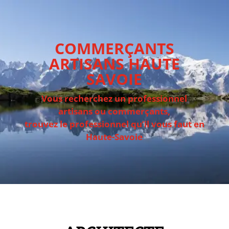
COMMERÇANTS
ARTISANS HAUTE
SAVOIE
Vous recherchez un professionnel
artisans ou commerçants,
trouvez le professionnel qu’il vous faut en
Haute-Savoie